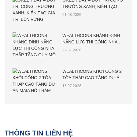
GREEN DAY – DUY TRÌ CÔNG
TRƯỜNG XANH, KIẾN TẠO
GIÁ TRỊ BỀN VỮNG
01.08.2026
WEALTHCONS KHẲNG ĐỊNH
NĂNG LỰC THI CÔNG NHÀ
THẤP TẦNG QUY MÔ LỚN
27.07.2026
WEALTHCONS KHỞI CÔNG 2
TÒA THÁP CAO TẦNG DỰ ÁN
MAIA HỒ TRÀM
15.07.2026
THÔNG TIN LIÊN HỆ