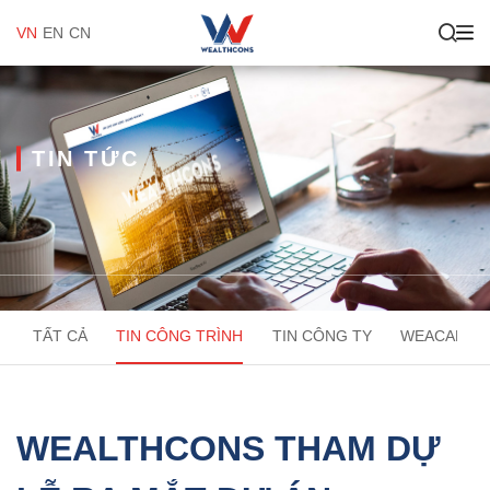
VN
EN
CN
TIN TỨC
TẤT CẢ
TIN CÔNG TRÌNH
TIN CÔNG TY
WEACADEM
WEALTHCONS THAM DỰ