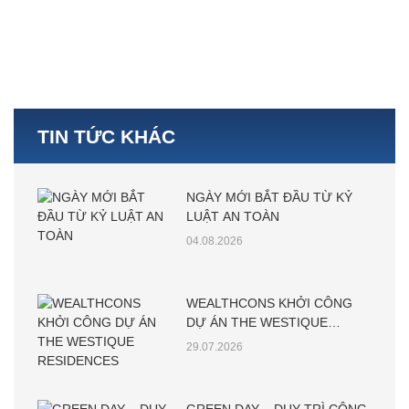
TIN TỨC KHÁC
NGÀY MỚI BẮT ĐẦU TỪ KỶ
LUẬT AN TOÀN
04.08.2026
WEALTHCONS KHỞI CÔNG
DỰ ÁN THE WESTIQUE
RESIDENCES
29.07.2026