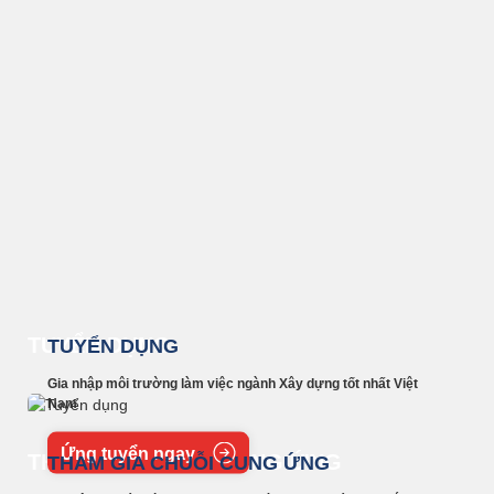
TUYỂN DỤNG
TUYỂN DỤNG
Gia nhập môi trường làm việc ngành Xây dựng tốt nhất Việt
Nam
Ứng tuyển ngay
THAM GIA CHUỖI CUNG ỨNG
THAM GIA CHUỖI CUNG ỨNG