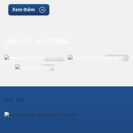
Xem thêm
LĨNH VỰC HOẠT ĐỘNG
Tổng thầu thiế
Tổng thầu xây dựng
côn
Tổng thầu cơ
điện
DỰ ÁN