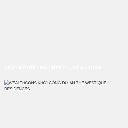
NGÀY MỚI BẮT ĐẦU TỪ KỶ LUẬT AN TOÀN