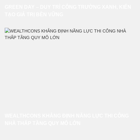
GREEN DAY – DUY TRÌ CÔNG TRƯỜNG XANH, KIẾN
TẠO GIÁ TRỊ BỀN VỮNG
WEALTHCONS KHẲNG ĐỊNH NĂNG LỰC THI CÔNG
NHÀ THẤP TẦNG QUY MÔ LỚN