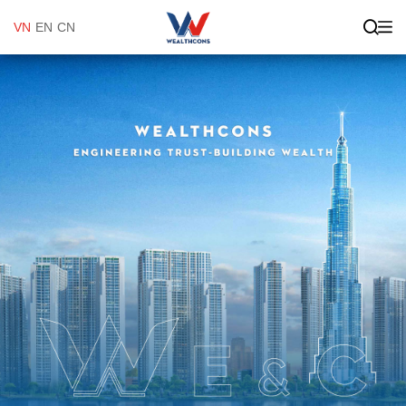
VN
EN
CN