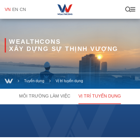
VN
EN
CN
WEALTHCONS
XÂY DỰNG SỰ THỊNH VƯỢNG
Tuyển dụng
Vị trí tuyển dụng
MÔI TRƯỜNG LÀM VIỆC
VỊ TRÍ TUYỂN DỤNG