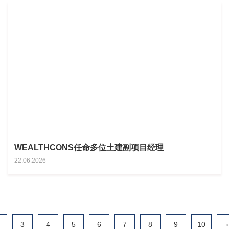
WEALTHCONS任命多位土建副项目经理
22.06.2026
3
4
5
6
7
8
9
10
›